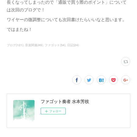
長くなってしまったので「通販で買う際のポイント」について
は次回のブログで！
ワイヤーの微調整についても次回書けたらいいなと思います。
ではまたね！
ブログ
(
121
)
音楽関連
(
49
)
ファゴット
(
54
)
日記
(
24
)
ファゴット奏者 水本芳枝
フォロー