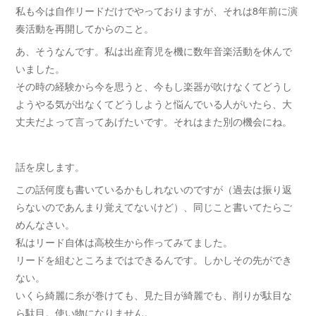
私も今は自作リードだけでやっておりますが、それは8年前に演
奏活動を再開してからのこと。
あ、そうなんです。私は出産育児を機に数年音楽活動を休んで
いました。
その時の経験から今を思うと、今もし楽器が吹けなくてどうし
ようやる気が出なくてどうしようと悩んでいる人がいたら、大
丈夫だよって言ってあげたいです。それはまた別の機会にね。
話を戻します。
この話何度も書いているかもしれないのですが（過去は振り返
らないのであんまり覚えてないけど）、同じこと書いてたらご
めんなさい。
私はリード自体は高校生から作ってみてました。
リードを組むところまではできるんです。しかしその先ができ
ない。
いくら綺麗に糸が巻けても、見た目が綺麗でも、削りが駄目な
ら駄目。使い物になりません。