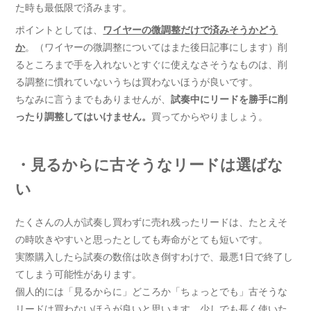
た時も最低限で済みます。
ポイントとしては、
ワイヤーの微調整だけで済みそうかどう
か
。（ワイヤーの微調整についてはまた後日記事にします）削
るところまで手を入れないとすぐに使えなさそうなものは、削
る調整に慣れていないうちは買わないほうが良いです。
ちなみに言うまでもありませんが、
試奏中にリードを勝手に削
ったり調整してはいけません。
買ってからやりましょう。
・見るからに古そうなリードは選ばな
い
たくさんの人が試奏し買わずに売れ残ったリードは、たとえそ
の時吹きやすいと思ったとしても寿命がとても短いです。
実際購入したら試奏の数倍は吹き倒すわけで、最悪1日で終了し
てしまう可能性があります。
個人的には「見るからに」どころか「ちょっとでも」古そうな
リードは買わないほうが良いと思います。少しでも長く使いた