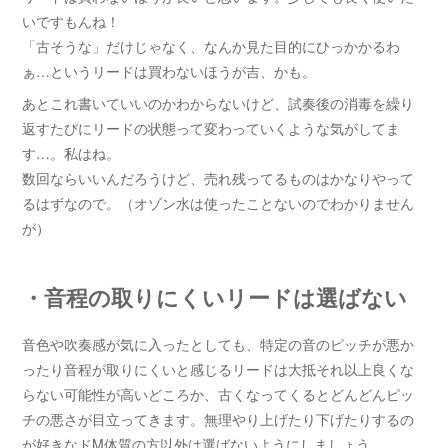
いですもんね！
「古そうな」だけじゃなく、なんか見た目的にひっかかるわ
ぁ…というリードは買わないほうが吉、かも。
あとこれ書いていいのかわからないけど、試奏後の消毒を繰り
返すたびにリードの状態って変わっていくような気がしてま
す…。私はね。
数回ならいいんだろうけど、売れ残ってるものはかなりやって
るはずなので。（オゾン水は使ったことないのでわかりません
が）
・音程の取りにくいリードは選ばない
音色や吹奏感が気に入ったとしても、特定の音のピッチが悪か
ったり音程が取りにくいと感じるリードは大抵それ以上良くな
らない可能性が高いどころか、古くなってくるとどんどんピッ
チの悪さが目立ってきます。無理やり上げたり下げたりするの
が好きなドM体質の方以外は選ばないようにしましょう。