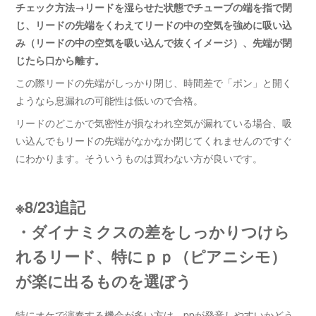
チェック方法→リードを湿らせた状態でチューブの端を指で閉
じ、リードの先端をくわえてリードの中の空気を強めに吸い込
み（リードの中の空気を吸い込んで抜くイメージ）、先端が閉
じたら口から離す。
この際リードの先端がしっかり閉じ、時間差で「ポン」と開く
ようなら息漏れの可能性は低いので合格。
リードのどこかで気密性が損なわれ空気が漏れている場合、吸
い込んでもリードの先端がなかなか閉じてくれませんのですぐ
にわかります。そういうものは買わない方が良いです。
※8/23追記
・ダイナミクスの差をしっかりつけら
れるリード、特にｐｐ（ピアニシモ）
が楽に出るものを選ぼう
特にオケで演奏する機会が多い方は、ppが発音しやすいかどう