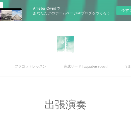
Ameba Owndで
今す
あなただけのホームページやブログをつくろう
ファゴットレッスン
完成リード [aquabassoon]
SH
出張演奏