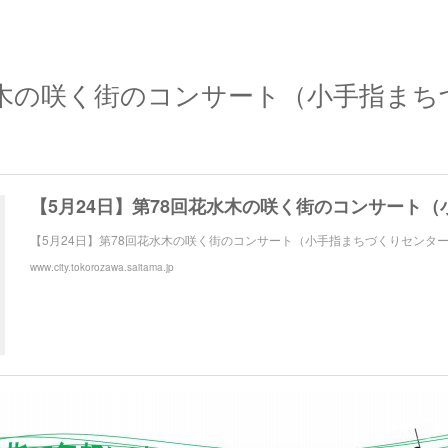
24 花水木の咲く街のコンサート（小手指ま
）
【5月24日】第78回花水木の咲く街のコンサート（小手指まちづくりセンタ
www.city.tokorozawa.saitama.jp