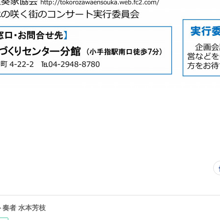
ト奏者 水本芳枝