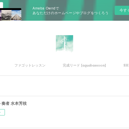
Ameba Owndで
今す
あなただけのホームページやブログをつくろう
ファゴットレッスン
完成リード [aquabassoon]
SH
ト奏者 水本芳枝
ー