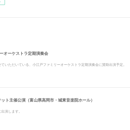
ー
ァミリーオーケストラ定期演奏会
せていただいている、小江戸ファミリーオーケストラ定期演奏会に賛助出演予定。
クインテット主催公演（富山県高岡市・城東音楽院ホール）
に出演します。